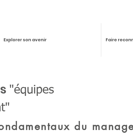
Explorer son avenir
Faire recon
es
"équipes
t"
fondamentaux du manag