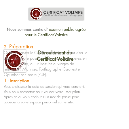
Nous sommes centre d'
examen public agrée
p
our le Certificat Voltaire
Préparation
2 -
Déroulement du
Quitte à passer le Certificat Voltaire, autant viser le
plus haut score possible. Vous vous entraînerez en
Certificat Voltaire
ligne sur le site, ou utilisez les ouvrages de
référence : Maîtrisez l’orthographe (Eyrolles) et
Optimiser son score (PUF).
1 - Inscription
Vous choisissez la date de session qui vous convient.
Vous nous contactez pour valider votre inscription.
Après cela, vous choisirez un mot de passe pour
accéder à votre espace personnel sur le site.